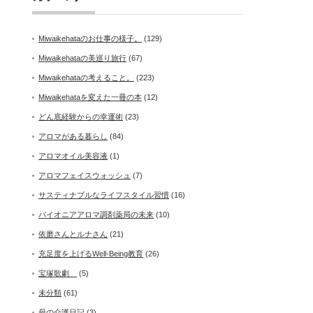
Miwaikehataのお仕事の様子。
(129)
Miwaikehataの美巡り旅行
(67)
Miwaikehataの考えること。
(223)
Miwaikehataを変えた一冊の本
(12)
どん底経験からの幸運術
(23)
アロマがある暮らし
(84)
アロマオイル美容液
(1)
アロマフェイスウォッシュ
(7)
サスティナブルなライフスタイル習慣
(16)
パイオニアアロマ調剤薬局の未来
(10)
依磨さんとルナさん
(21)
充足度を上げるWell-Being教育
(26)
宝塚歌劇
(5)
未分類
(61)
母の介護日記
(3)