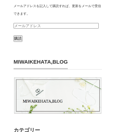
メールアドレスを記入して購読すれば、更新をメールで受信
できます。
メ
ー
ル
ア
ド
MIWAIKEHATA,BLOG
レ
ス
カテゴリー