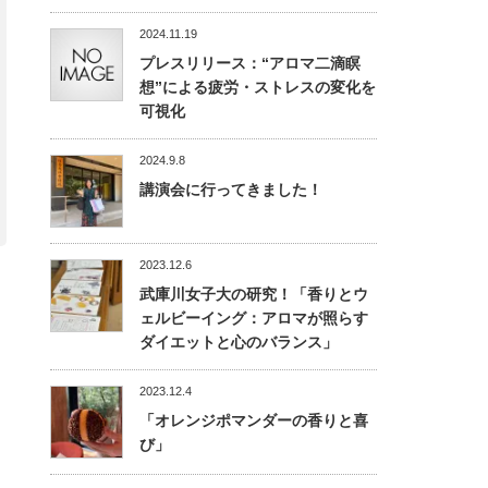
2024.11.19
プレスリリース：“アロマ二滴瞑
想”による疲労・ストレスの変化を
可視化
2024.9.8
講演会に行ってきました！
2023.12.6
武庫川女子大の研究！「香りとウ
ェルビーイング：アロマが照らす
ダイエットと心のバランス」
2023.12.4
「オレンジポマンダーの香りと喜
び」