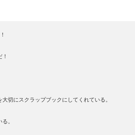
と！
だ！
を大切にスクラップブックにしてくれている。
いる。