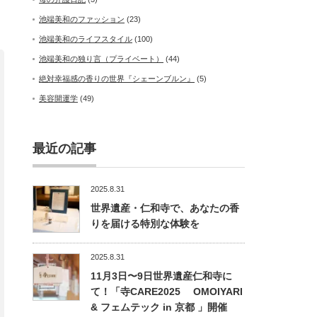
池端美和のファッション
(23)
池端美和のライフスタイル
(100)
池端美和の独り言（プライベート）
(44)
絶対幸福感の香りの世界『シェーンブルン』
(5)
美容開運学
(49)
最近の記事
2025.8.31
世界遺産・仁和寺で、あなたの香
りを届ける特別な体験を
2025.8.31
11月3日〜9日世界遺産仁和寺に
て！「寺CARE2025 OMOIYARI
& フェムテック in 京都 」開催