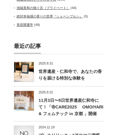
池端美和の独り言（プライベート）
(44)
絶対幸福感の香りの世界『シェーンブルン』
(5)
美容開運学
(49)
最近の記事
2025.8.31
世界遺産・仁和寺で、あなたの香
りを届ける特別な体験を
2025.8.31
11月3日〜9日世界遺産仁和寺に
て！「寺CARE2025 OMOIYARI
& フェムテック in 京都 」開催
2024.11.19