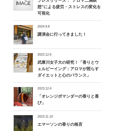
プレスリリース：“アロマ二滴瞑
想”による疲労・ストレスの変化を
可視化
2024.9.8
講演会に行ってきました！
2023.12.6
武庫川女子大の研究！「香りとウ
ェルビーイング：アロマが照らす
ダイエットと心のバランス」
2023.12.4
「オレンジポマンダーの香りと喜
び」
2023.11.10
エマーソンの香りの格言