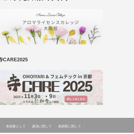
寺CARE2025
美容家として
講演に関して
美調香に関して