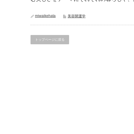
miwaikehata
美容開運学
トップページに戻る