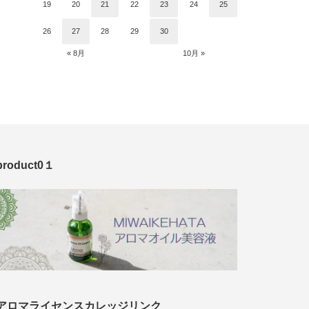
19
20
21
22
23
24
25
26
27
28
29
30
« 8月
10月 »
product0１
アロマライセンスカレッジリンク