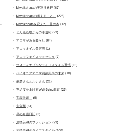
Miwaikehataの美巡り旅行
(67)
Miwaikehataの考えること。
(223)
Miwaikehataを変えた一冊の本
(12)
どん底経験からの幸運術
(23)
アロマがある暮らし
(84)
アロマオイル美容液
(1)
アロマフェイスウォッシュ
(7)
サスティナブルなライフスタイル習慣
(16)
パイオニアアロマ調剤薬局の未来
(10)
依磨さんとルナさん
(21)
充足度を上げるWell-Being教育
(26)
宝塚歌劇
(5)
未分類
(61)
母の介護日記
(3)
池端美和のファッション
(23)
池端美和のライフスタイル
(100)