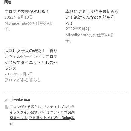
関連
アロマの未来が変わる！
幸せにする！期待を裏切らな
2022年5月10日
い！絶対みんなの笑顔を守
Miwaikehataのお仕事の様
る！
子。
2022年5月2日
Miwaikehataのお仕事の様
子。
武庫川女子大の研究！「香り
とウェルビーイング：アロマ
が照らすダイエットと心のバ
ランス」
2023年12月6日
アロマがある暮らし
miwaikehata
アロマがある暮らし
,
サスティナブルなラ
イフスタイル習慣
,
パイオニアアロマ調剤
薬局の未来
,
充足度を上げるWell-Being教
育