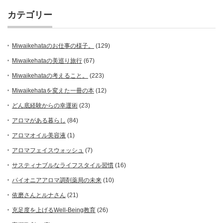
カテゴリー
Miwaikehataのお仕事の様子。
(129)
Miwaikehataの美巡り旅行
(67)
Miwaikehataの考えること。
(223)
Miwaikehataを変えた一冊の本
(12)
どん底経験からの幸運術
(23)
アロマがある暮らし
(84)
アロマオイル美容液
(1)
アロマフェイスウォッシュ
(7)
サスティナブルなライフスタイル習慣
(16)
パイオニアアロマ調剤薬局の未来
(10)
依磨さんとルナさん
(21)
充足度を上げるWell-Being教育
(26)