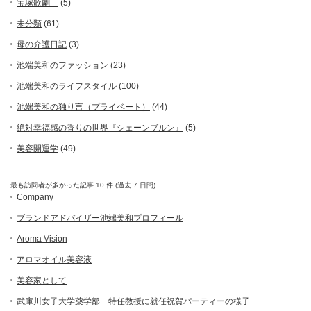
宝塚歌劇
(5)
未分類
(61)
母の介護日記
(3)
池端美和のファッション
(23)
池端美和のライフスタイル
(100)
池端美和の独り言（プライベート）
(44)
絶対幸福感の香りの世界『シェーンブルン』
(5)
美容開運学
(49)
最も訪問者が多かった記事 10 件 (過去 7 日間)
Company
ブランドアドバイザー池端美和プロフィール
Aroma Vision
アロマオイル美容液
美容家として
武庫川女子大学薬学部 特任教授に就任祝賀パーティーの様子