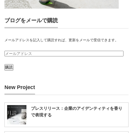
ブログをメールで購読
メールアドレスを記入して購読すれば、更新をメールで受信できます。
メ
ー
ル
ア
New Project
ド
レ
ス
プレスリリース：企業のアイデンティティを香り
で表現する