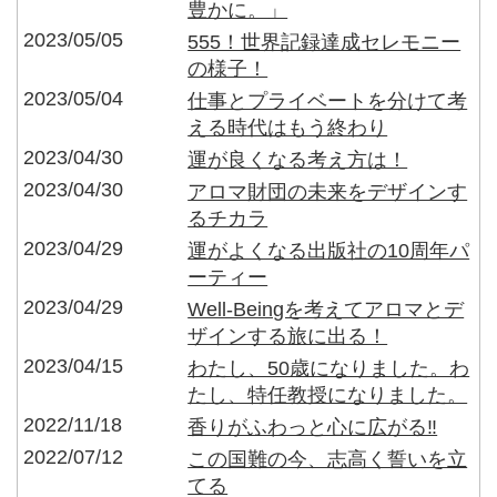
豊かに。」
2023/05/05
555！世界記録達成セレモニー
の様子！
2023/05/04
仕事とプライベートを分けて考
える時代はもう終わり
2023/04/30
運が良くなる考え方は！
2023/04/30
アロマ財団の未来をデザインす
るチカラ
2023/04/29
運がよくなる出版社の10周年パ
ーティー
2023/04/29
Well-Beingを考えてアロマとデ
ザインする旅に出る！
2023/04/15
わたし、50歳になりました。わ
たし、特任教授になりました。
2022/11/18
香りがふわっと心に広がる‼︎
2022/07/12
この国難の今、志高く誓いを立
てる