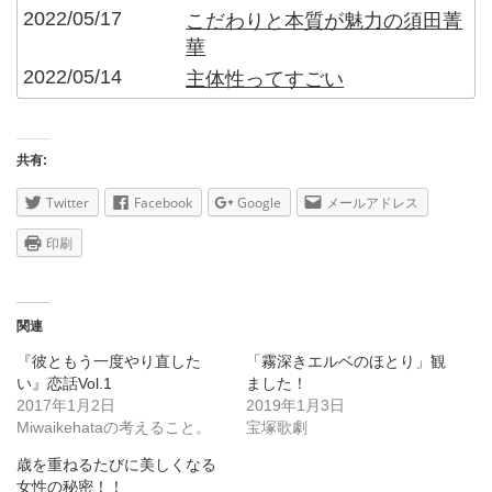
2022/05/17
こだわりと本質が魅力の須田菁
華
2022/05/14
主体性ってすごい
共有:
Twitter
Facebook
Google
メールアドレス
印刷
関連
『彼ともう一度やり直した
「霧深きエルベのほとり」観
い』恋話Vol.1
ました！
2017年1月2日
2019年1月3日
Miwaikehataの考えること。
宝塚歌劇
歳を重ねるたびに美しくなる
女性の秘密！！