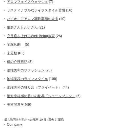
アロマフェイスウォッシュ
(7)
サスティナブルなライフスタイル習慣
(16)
パイオニアアロマ調剤薬局の未来
(10)
依磨さんとルナさん
(21)
充足度を上げるWell-Being教育
(26)
宝塚歌劇
(5)
未分類
(61)
母の介護日記
(3)
池端美和のファッション
(23)
池端美和のライフスタイル
(100)
池端美和の独り言（プライベート）
(44)
絶対幸福感の香りの世界『シェーンブルン』
(5)
美容開運学
(49)
最も訪問者が多かった記事 10 件 (過去 7 日間)
Company