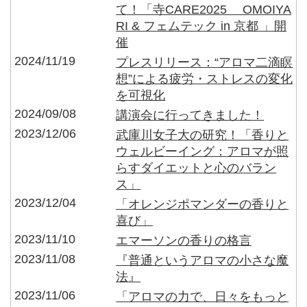
て！「寺CARE2025 OMOIYA
RI & フェムテック in 京都 」開
催
2024/11/19
プレスリリース：“アロマ二滴瞑
想”による疲労・ストレスの変化
を可視化
2024/09/08
講演会に行ってきました！
2023/12/06
武庫川女子大の研究！「香りと
ウェルビーイング：アロマが照
らすダイエットと心のバラン
ス」
2023/12/04
「オレンジポマンダーの香りと
喜び」
2023/11/10
エマーソンの香りの格言
2023/11/08
『普通というアロマの小さな魔
法』
2023/11/06
「アロマの力で、日々をもっと