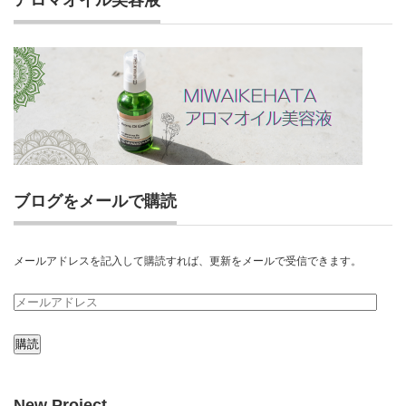
ブログをメールで購読
メールアドレスを記入して購読すれば、更新をメールで受信できます。
メ
ー
ル
ア
New Project
ド