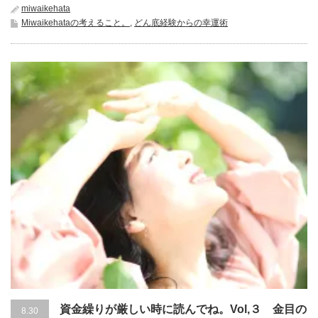
miwaikehata
Miwaikehataの考えること。
,
どん底経験からの幸運術
資金繰りが厳しい時に読んでね。Vol,３ 金目の
8.30