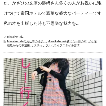
た、かざひの文庫の磐﨑さん多くの人がお祝いに駆
けつけて帝国ホテルで豪華な盛大なパーティーです
私の本を出版した時も不思議な魅力を...
miwaikehata
Miwaikehataのお仕事の様子。
,
Miwaikehataを変えた一冊の本
,
どん底
経験からの幸運術
,
サスティナブルなライフスタイル習慣