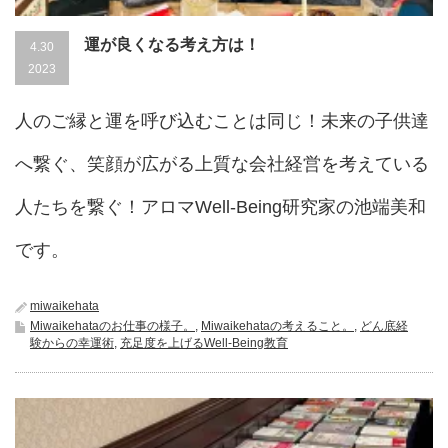
運が良くなる考え方は！
4.30
2023
人のご縁と運を呼び込むことは同じ！未来の子供達
へ繋ぐ、笑顔が広がる上質な会社経営を考えている
人たちを繋ぐ！アロマWell-Being研究家の池端美和
です。
miwaikehata
Miwaikehataのお仕事の様子。
,
Miwaikehataの考えること。
,
どん底経
験からの幸運術
,
充足度を上げるWell-Being教育