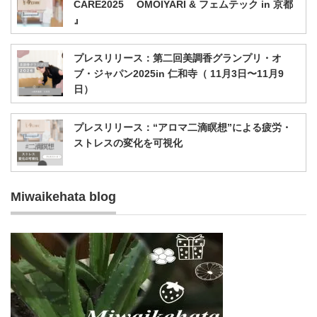
CARE2025 OMOIYARI & フェムテック in 京都
』
プレスリリース：第二回美調香グランプリ・オ
ブ・ジャパン2025in 仁和寺（ 11月3日〜11月9
日）
プレスリリース：“アロマ二滴瞑想”による疲労・
ストレスの変化を可視化
Miwaikehata blog