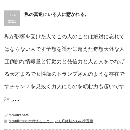
私の真逆にいる人に惹かれる。
8.24
2021
私が影響を受けた人でこの人のことは絶対に忘れて
はならない人です予想を遥かに超えた奇想天外な人
圧倒的な情報量と行動力と発信力と人と人をつなげ
る天才まるで女性版のトランプさんのような存在で
すチャンスを見抜く力人にものを頼む力も凄いです
話し...
miwaikehata
Miwaikehataの考えること。
,
どん底経験からの幸運術