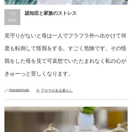
認知症と家族のストレス
7.3
2019
見守りがないと母は一人でフラフラ外へ出かけて何
度も転倒して怪我をする。すごく危険です。その怪
我をした母を見て可哀想でいたたまれなく私の心が
きゅーっと苦しくなります。
miwaikehata
アロマがある暮らし