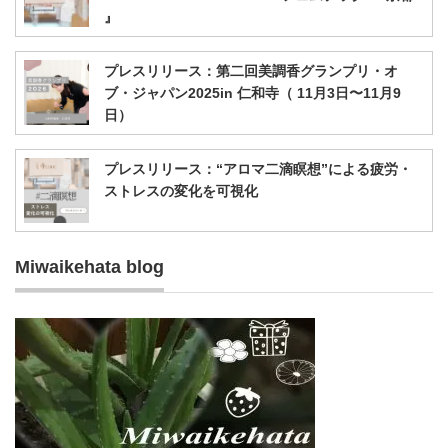
』
プレスリリース：第二回美調香グランプリ・オ
ブ・ジャパン2025in 仁和寺（ 11月3日〜11月9
日）
プレスリリース：“アロマ二滴瞑想”による疲労・
ストレスの変化を可視化
Miwaikehata blog