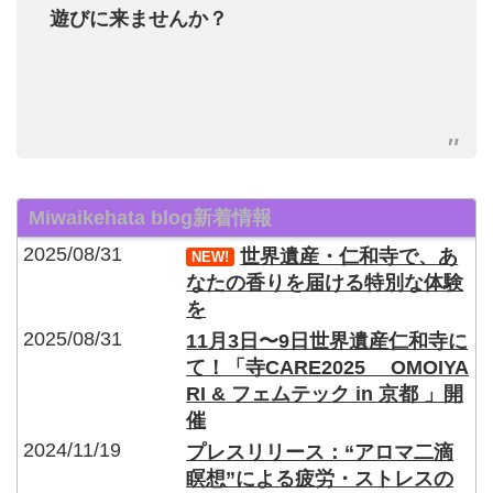
遊びに来ませんか？
Miwaikehata blog新着情報
2025/08/31
世界遺産・仁和寺で、あ
NEW!
なたの香りを届ける特別な体験
を
2025/08/31
11月3日〜9日世界遺産仁和寺に
て！「寺CARE2025 OMOIYA
RI & フェムテック in 京都 」開
催
2024/11/19
プレスリリース：“アロマ二滴
瞑想”による疲労・ストレスの