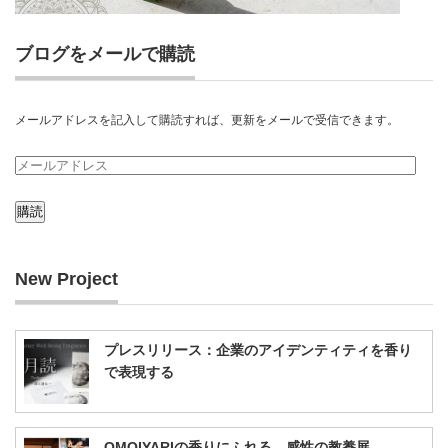
ブログをメールで購読
メールアドレスを記入して購読すれば、更新をメールで受信できます。
メ
ー
ル
ア
New Project
ド
レ
ス
プレスリリース：企業のアイデンティティを香り
で表現する
OMOIYARIの香りにふれる、感性の教養展