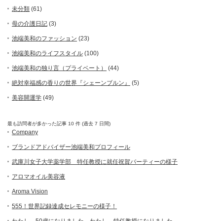
未分類
(61)
母の介護日記
(3)
池端美和のファッション
(23)
池端美和のライフスタイル
(100)
池端美和の独り言（プライベート）
(44)
絶対幸福感の香りの世界『シェーンブルン』
(5)
美容開運学
(49)
最も訪問者が多かった記事 10 件 (過去 7 日間)
Company
ブランドアドバイザー池端美和プロフィール
武庫川女子大学薬学部 特任教授に就任祝賀パーティーの様子
アロマオイル美容液
Aroma Vision
555！世界記録達成セレモニーの様子！