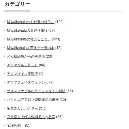
カテゴリー
Miwaikehataのお仕事の様子。
(129)
Miwaikehataの美巡り旅行
(67)
Miwaikehataの考えること。
(223)
Miwaikehataを変えた一冊の本
(12)
どん底経験からの幸運術
(23)
アロマがある暮らし
(84)
アロマオイル美容液
(1)
アロマフェイスウォッシュ
(7)
サスティナブルなライフスタイル習慣
(16)
パイオニアアロマ調剤薬局の未来
(10)
依磨さんとルナさん
(21)
充足度を上げるWell-Being教育
(26)
宝塚歌劇
(5)