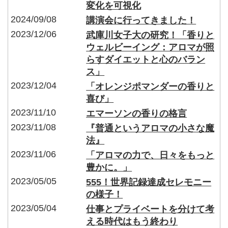
変化を可視化
2024/09/08
講演会に行ってきました！
2023/12/06
武庫川女子大の研究！「香りと
ウェルビーイング：アロマが照
らすダイエットと心のバラン
ス」
2023/12/04
「オレンジポマンダーの香りと
喜び」
2023/11/10
エマーソンの香りの格言
2023/11/08
『普通というアロマの小さな魔
法』
2023/11/06
「アロマの力で、日々をもっと
豊かに。」
2023/05/05
555！世界記録達成セレモニー
の様子！
2023/05/04
仕事とプライベートを分けて考
える時代はもう終わり