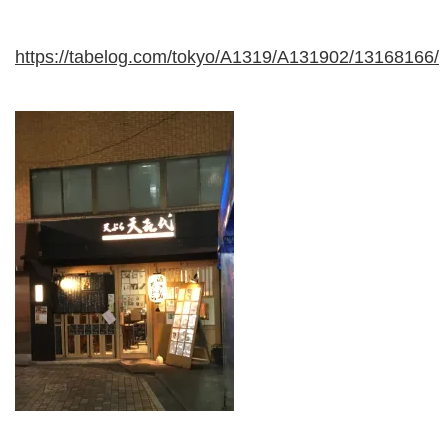
https://tabelog.com/tokyo/A1319/A131902/13168166/