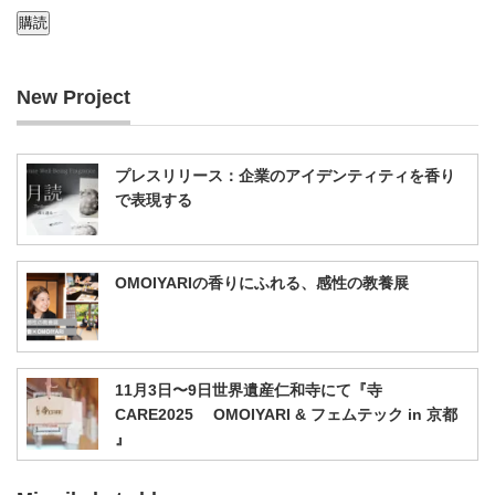
ー
ル
ア
New Project
ド
レ
ス
プレスリリース：企業のアイデンティティを香り
で表現する
OMOIYARIの香りにふれる、感性の教養展
11月3日〜9日世界遺産仁和寺にて『寺
CARE2025 OMOIYARI & フェムテック in 京都
』