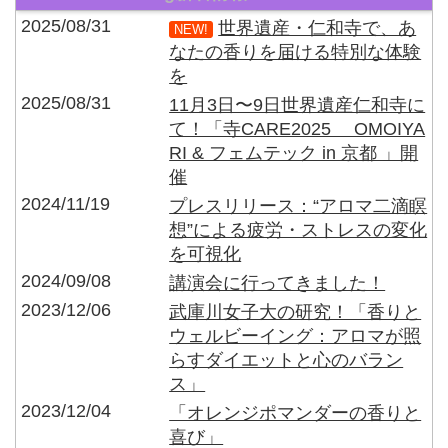
2025/08/31
世界遺産・仁和寺で、あ
NEW!
なたの香りを届ける特別な体験
を
2025/08/31
11月3日〜9日世界遺産仁和寺に
て！「寺CARE2025 OMOIYA
RI & フェムテック in 京都 」開
催
2024/11/19
プレスリリース：“アロマ二滴瞑
想”による疲労・ストレスの変化
を可視化
2024/09/08
講演会に行ってきました！
2023/12/06
武庫川女子大の研究！「香りと
ウェルビーイング：アロマが照
らすダイエットと心のバラン
ス」
2023/12/04
「オレンジポマンダーの香りと
喜び」