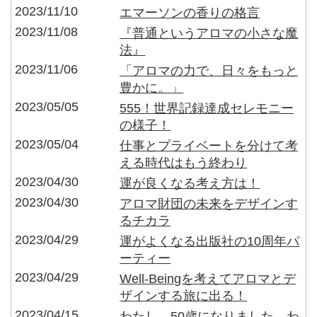
2023/11/10
エマーソンの香りの格言
2023/11/08
『普通というアロマの小さな魔
法』
2023/11/06
「アロマの力で、日々をもっと
豊かに。」
2023/05/05
555！世界記録達成セレモニー
の様子！
2023/05/04
仕事とプライベートを分けて考
える時代はもう終わり
2023/04/30
運が良くなる考え方は！
2023/04/30
アロマ財団の未来をデザインす
るチカラ
2023/04/29
運がよくなる出版社の10周年パ
ーティー
2023/04/29
Well-Beingを考えてアロマとデ
ザインする旅に出る！
2023/04/15
わたし、50歳になりました。わ