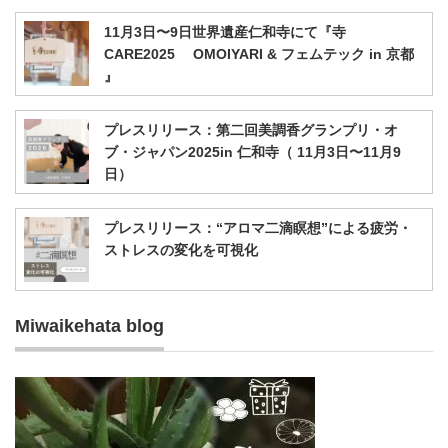
11月3日〜9日世界遺産仁和寺にて『寺
CARE2025 OMOIYARI & フェムテック in 京都
』
プレスリリース：第二回美調香グランプリ・オ
ブ・ジャパン2025in 仁和寺（ 11月3日〜11月9
日）
プレスリリース：“アロマ二滴瞑想”による疲労・
ストレスの変化を可視化
Miwaikehata blog