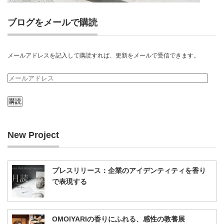
ブログをメールで購読
メールアドレスを記入して購読すれば、更新をメールで受信できます。
メ
ー
ル
ア
New Project
ド
レ
ス
プレスリリース：企業のアイデンティティを香り
で表現する
OMOIYARIの香りにふれる、感性の教養展