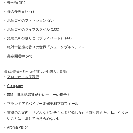
未分類
(61)
母の介護日記
(3)
池端美和のファッション
(23)
池端美和のライフスタイル
(100)
池端美和の独り言（プライベート）
(44)
絶対幸福感の香りの世界『シェーンブルン』
(5)
美容開運学
(49)
最も訪問者が多かった記事 10 件 (過去 7 日間)
アロマオイル美容液
Company
555！世界記録達成セレモニーの様子！
ブランドアドバイザー池端美和プロフィール
書籍のご案内 『どんなピンチも女を謳歌しながら乗り越えた。私、やりた
いことは、決してあきらめない!』
Aroma Vision