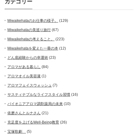
カテゴリー
Miwaikehataのお仕事の様子。
(129)
Miwaikehataの美巡り旅行
(67)
Miwaikehataの考えること。
(223)
Miwaikehataを変えた一冊の本
(12)
どん底経験からの幸運術
(23)
アロマがある暮らし
(84)
アロマオイル美容液
(1)
アロマフェイスウォッシュ
(7)
サスティナブルなライフスタイル習慣
(16)
パイオニアアロマ調剤薬局の未来
(10)
依磨さんとルナさん
(21)
充足度を上げるWell-Being教育
(26)
宝塚歌劇
(5)