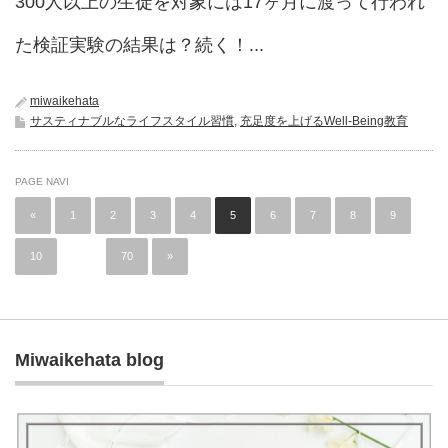
300人以上の生徒を対象には17ヶ月に渡って行われ
た検証実験の結果は？続く！...
miwaikehata
サスティナブルなライフスタイル習慣
,
充足度を上げるWell-Being教育
PAGE NAVI
«
1
2
3
4
5
6
7
8
9
10
…
70
»
Miwaikehata blog