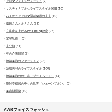
アロマフェイスウォッシュ
(7)
サスティナブルなライフスタイル習慣
(16)
パイオニアアロマ調剤薬局の未来
(10)
依磨さんとルナさん
(21)
充足度を上げるWell-Being教育
(26)
宝塚歌劇
(5)
未分類
(61)
母の介護日記
(3)
池端美和のファッション
(23)
池端美和のライフスタイル
(100)
池端美和の独り言（プライベート）
(44)
絶対幸福感の香りの世界『シェーンブルン』
(5)
美容開運学
(49)
AWBフェイスウォッシュ