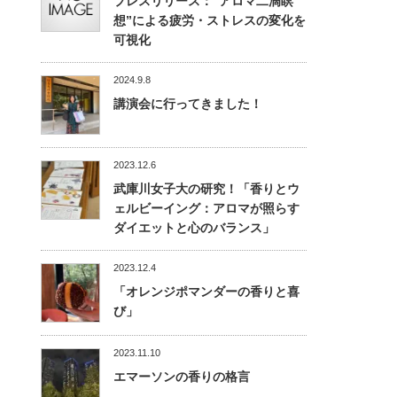
プレスリリース：“アロマ二滴瞑
想”による疲労・ストレスの変化を
可視化
2024.9.8
講演会に行ってきました！
2023.12.6
武庫川女子大の研究！「香りとウ
ェルビーイング：アロマが照らす
ダイエットと心のバランス」
2023.12.4
「オレンジポマンダーの香りと喜
び」
2023.11.10
エマーソンの香りの格言