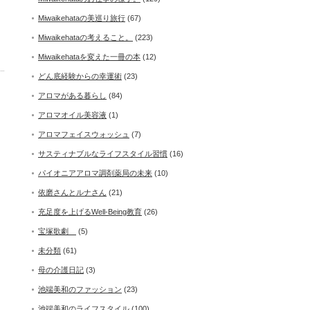
Miwaikehataの美巡り旅行
(67)
Miwaikehataの考えること。
(223)
Miwaikehataを変えた一冊の本
(12)
どん底経験からの幸運術
(23)
アロマがある暮らし
(84)
アロマオイル美容液
(1)
アロマフェイスウォッシュ
(7)
サスティナブルなライフスタイル習慣
(16)
パイオニアアロマ調剤薬局の未来
(10)
依磨さんとルナさん
(21)
充足度を上げるWell-Being教育
(26)
宝塚歌劇
(5)
未分類
(61)
母の介護日記
(3)
池端美和のファッション
(23)
池端美和のライフスタイル
(100)