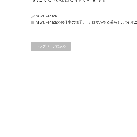
miwaikehata
Miwaikehataのお仕事の様子。
,
アロマがある暮らし
,
パイオ
トップページに戻る