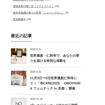
池端美和の独り言（プライベート）
(44)
絶対幸福感の香りの世界『シェーンブルン』
(5)
美容開運学
(49)
最近の記事
2025.8.31
世界遺産・仁和寺で、あなたの香
りを届ける特別な体験を
2025.8.31
11月3日〜9日世界遺産仁和寺に
て！「寺CARE2025 OMOIYARI
& フェムテック in 京都 」開催
2024.11.19