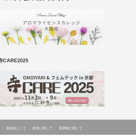
寺CARE2025
美容家として
講演に関して
美調香に関して