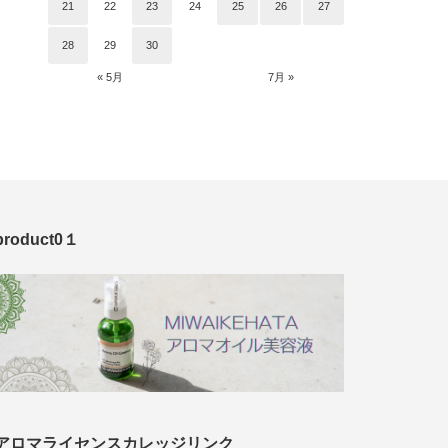
21
22
23
24
25
26
27
28
29
30
« 5月
7月 »
product0１
アロマライセンスカレッジリンク