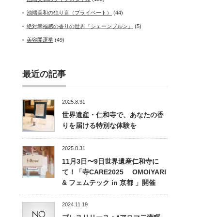
池端美和の独り言（プライベート）
(44)
絶対幸福感の香りの世界『シェーンブルン』
(5)
美容開運学
(49)
最近の記事
2025.8.31
世界遺産・仁和寺で、あなたの香
りを届ける特別な体験を
2025.8.31
11月3日〜9日世界遺産仁和寺に
て！「寺CARE2025 OMOIYARI
& フェムテック in 京都 」開催
2024.11.19