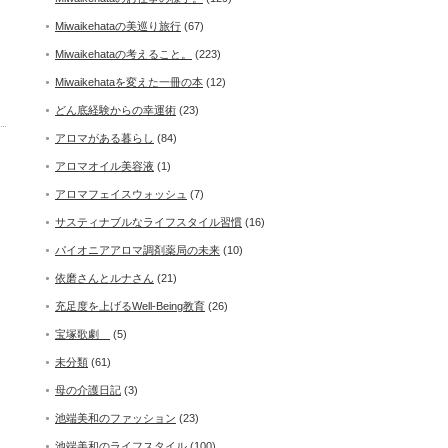
Miwaikehataの美巡り旅行
(67)
Miwaikehataの考えること。
(223)
Miwaikehataを変えた一冊の本
(12)
どん底経験からの幸運術
(23)
アロマがある暮らし
(84)
アロマオイル美容液
(1)
アロマフェイスウォッシュ
(7)
サスティナブルなライフスタイル習慣
(16)
パイオニアアロマ調剤薬局の未来
(10)
依磨さんとルナさん
(21)
充足度を上げるWell-Being教育
(26)
宝塚歌劇
(5)
未分類
(61)
母の介護日記
(3)
池端美和のファッション
(23)
池端美和のライフスタイル
(100)