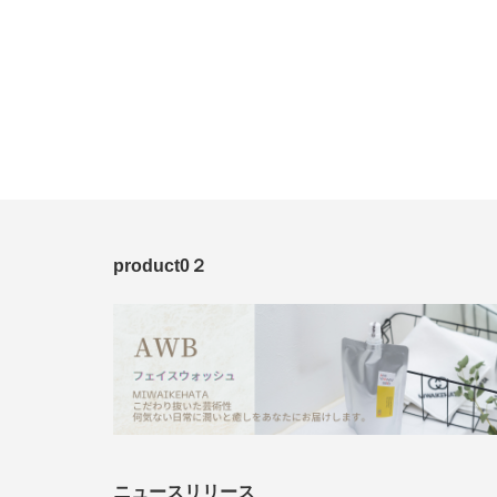
product0２
ニュースリリース