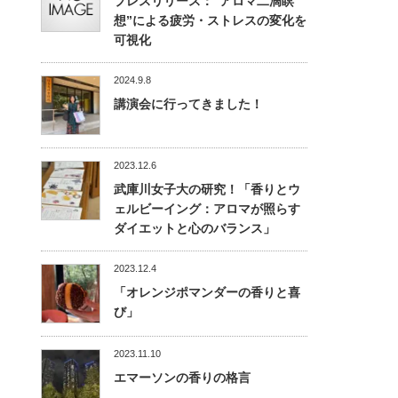
プレスリリース：“アロマ二滴瞑
想”による疲労・ストレスの変化を
可視化
2024.9.8
講演会に行ってきました！
2023.12.6
武庫川女子大の研究！「香りとウ
ェルビーイング：アロマが照らす
ダイエットと心のバランス」
2023.12.4
「オレンジポマンダーの香りと喜
び」
2023.11.10
エマーソンの香りの格言