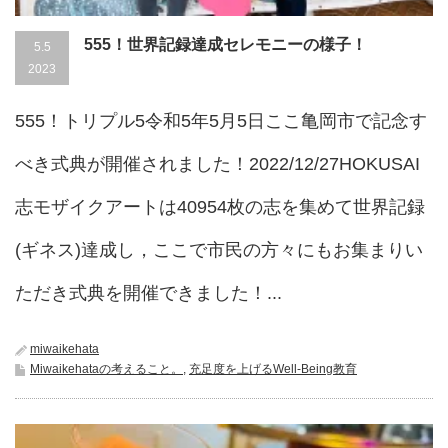
555！世界記録達成セレモニーの様子！
5.5
2023
555！トリプル5令和5年5月5日ここ亀岡市で記念す
べき式典が開催されました！2022/12/27HOKUSAI
志モザイクアートは40954枚の志を集めて世界記録
(ギネス)達成し，ここで市民の方々にもお集まりい
ただき式典を開催できました！...
miwaikehata
Miwaikehataの考えること。
,
充足度を上げるWell-Being教育