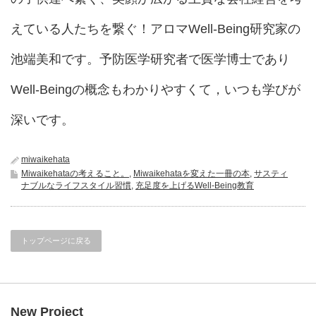
えている人たちを繋ぐ！アロマWell-Being研究家の
池端美和です。予防医学研究者で医学博士であり
Well-Beingの概念もわかりやすくて，いつも学びが
深いです。
miwaikehata
Miwaikehataの考えること。
,
Miwaikehataを変えた一冊の本
,
サスティ
ナブルなライフスタイル習慣
,
充足度を上げるWell-Being教育
トップページに戻る
New Project