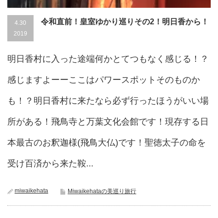
令和直前！皇室ゆかり巡りその2！明日香から！
4.30
2019
明日香村に入った途端何かとてつもなく感じる！？
感じますよーーここはパワースポットそのものか
も！？明日香村に来たなら必ず行ったほうがいい場
所がある！飛鳥寺と万葉文化会館です！現存する日
本最古のお釈迦様(飛鳥大仏)です！聖徳太子の命を
受け百済から来た鞍...
miwaikehata
Miwaikehataの美巡り旅行