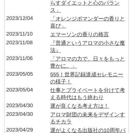
らすダイエットと心のバラン
ス」
2023/12/04
「オレンジポマンダーの香りと
喜び」
2023/11/10
エマーソンの香りの格言
2023/11/08
『普通というアロマの小さな魔
法』
2023/11/06
「アロマの力で、日々をもっと
豊かに。」
2023/05/05
555！世界記録達成セレモニー
の様子！
2023/05/04
仕事とプライベートを分けて考
える時代はもう終わり
2023/04/30
運が良くなる考え方は！
2023/04/30
アロマ財団の未来をデザインす
るチカラ
2023/04/29
運がよくなる出版社の10周年パ