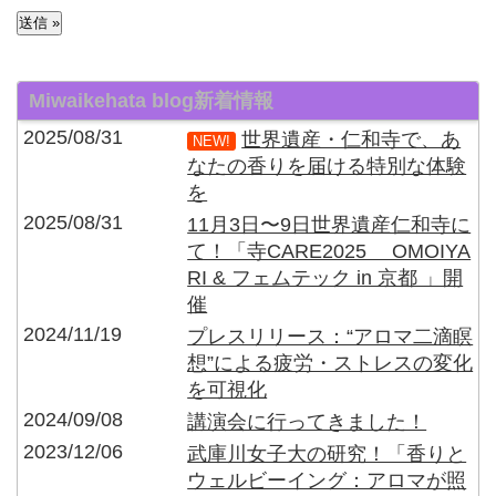
Miwaikehata blog新着情報
2025/08/31
世界遺産・仁和寺で、あ
NEW!
なたの香りを届ける特別な体験
を
2025/08/31
11月3日〜9日世界遺産仁和寺に
て！「寺CARE2025 OMOIYA
RI & フェムテック in 京都 」開
催
2024/11/19
プレスリリース：“アロマ二滴瞑
想”による疲労・ストレスの変化
を可視化
2024/09/08
講演会に行ってきました！
2023/12/06
武庫川女子大の研究！「香りと
ウェルビーイング：アロマが照